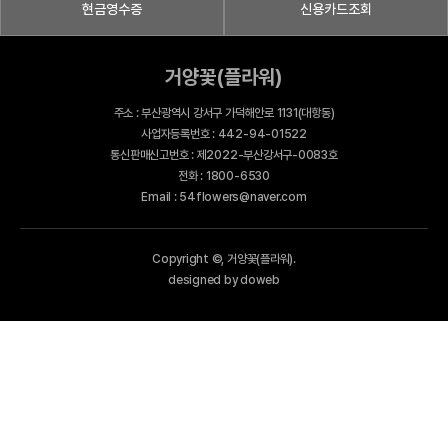
현금영수증
신용카드조회
거양꽃(플라워)
주소 : 부산광역시 강서구 가덕해안로 1131(대항동)
사업자등록번호 : 442-94-01522
통신판매신고번호 : 제2022-부산강서구-0083호
전화 : 1800-6530
Email : 54flowers@naver.com
Copyright ©, 거양꽃(플라워).
designed by doweb