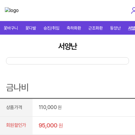
꽃바구니
꽃다발
승진/취임
축하화환
근조화환
동양난
서
서양난
금나비
110,000
상품가격
원
95,000
회원할인가
원