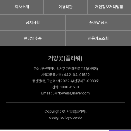
회사소개
이용약관
개인정보처리방침
공지사항
꽃배달 정보
현금영수증
신용카드조회
거양꽃(플라워)
주소 : 부산광역시 강서구 가덕해안로 1131(대항동)
사업자등록번호 : 442-94-01522
통신판매신고번호 : 제2022-부산강서구-0083호
전화 : 1800-6530
Email : 54flowers@naver.com
Copyright ©, 거양꽃(플라워).
designed by doweb