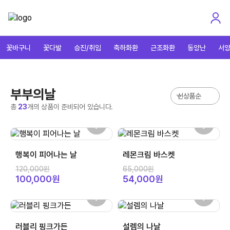
꽃바구니
꽃다발
승진/취임
축하화환
근조화환
동양난
서
부부의날
총
23
개의 상품이 준비되어 있습니다.
행복이 피어나는 날
레몬크림 바스켓
120,000원
65,000원
100,000원
54,000원
러블리 핑크가든
설렘의 나날