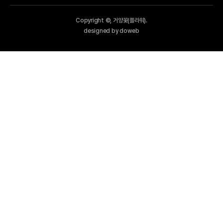
Copyright ©, 거양꽃(플라워).
designed by doweb