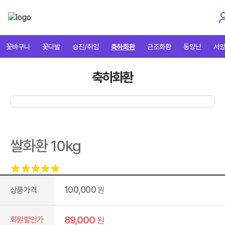
꽃바구니
꽃다발
승진/취임
축하화환
근조화환
동양난
서
축하화환
쌀화환 10kg
100,000
상품가격
원
89,000
회원할인가
원