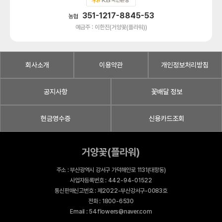
351-1217-8845-53
농협
예금주 : 이한진(거양꽃(플라워))
회사소개
이용약관
개인정보처리방침
공지사항
꽃배달 정보
현금영수증
신용카드조회
거양꽃(플라워)
주소 : 부산광역시 강서구 가덕해안로 1131(대항동)
사업자등록번호 : 442-94-01522
통신판매신고번호 : 제2022-부산강서구-0083호
전화 : 1800-6530
Email : 54flowers@naver.com