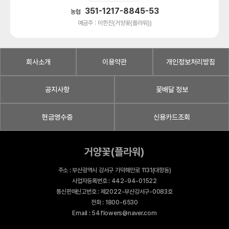
351-1217-8845-53
농협
예금주 : 이한진(거양꽃(플라워))
회사소개
이용약관
개인정보처리방침
공지사항
꽃배달 정보
현금영수증
신용카드조회
거양꽃(플라워)
주소 : 부산광역시 강서구 가덕해안로 1131(대항동)
사업자등록번호 : 442-94-01522
통신판매신고번호 : 제2022-부산강서구-0083호
전화 : 1800-6530
Email : 54flowers@naver.com