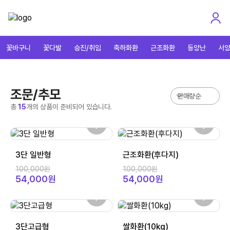
꽃바구니
꽃다발
승진/취임
축하화환
근조화환
동양난
서
조문/추모
총
15
개의 상품이 준비되어 있습니다.
3단 일반형
근조화환(후다지)
100,000원
100,000원
54,000원
54,000원
3단고급형
쌀화환(10kg)