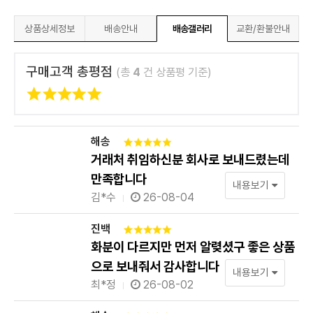
상품상세정보
배송안내
배송갤러리
교환/환불안내
구매고객 총평점
(총
4
건 상품평 기준)
해송
거래처 취임하신분 회사로 보내드렸는데
만족합니다
내용보기
김*수
26-08-04
진백
화분이 다르지만 먼저 알렺셨구 좋은 상품
으로 보내줘서 감사합니다
내용보기
최*정
26-08-02