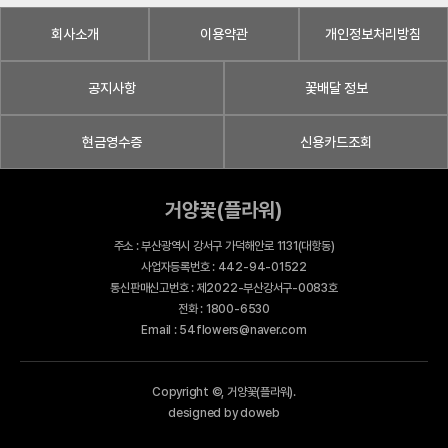
회사소개
이용약관
개인정보처리방침
공지사항
꽃배달 정보
현금영수증
신용카드조회
거양꽃(플라워)
주소 : 부산광역시 강서구 가덕해안로 1131(대항동)
사업자등록번호 : 442-94-01522
통신판매신고번호 : 제2022-부산강서구-0083호
전화 : 1800-6530
Email : 54flowers@naver.com
Copyright ©, 거양꽃(플라워).
designed by doweb