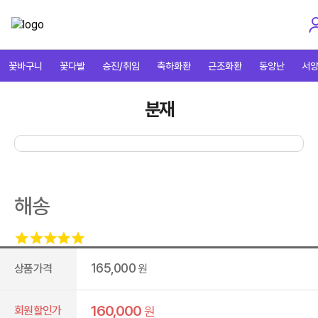
꽃바구니
꽃다발
승진/취임
축하화환
근조화환
동양난
서
분재
해송
165,000
상품가격
원
160,000
회원할인가
원