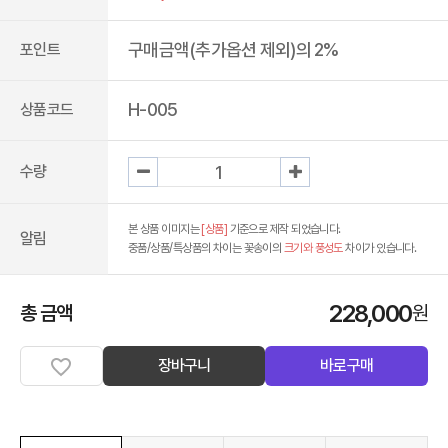
구매금액(추가옵션 제외)의 2%
포인트
H-005
상품코드
수량
본 상품 이미지는
[상품]
기준으로 제작 되었습니다.
알림
중품/상품/특상품의 차이는 꽃송이의
크기와 풍성도
차이가 있습니다.
228,000
총 금액
원
장바구니
바로구매