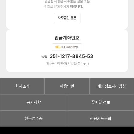
궁금한 사항은 자주묻는 질문 또는
전화로 문의주시기 바랍니다.
자주묻는 질문
입금계좌번호
351-1217-8845-53
농협
예금주 : 이한진(거양꽃(플라워))
회사소개
이용약관
개인정보처리방침
공지사항
꽃배달 정보
현금영수증
신용카드조회