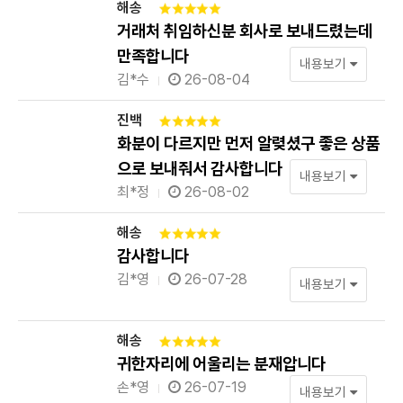
해송
거래처 취임하신분 회사로 보내드렸는데
만족합니다
내용보기
김*수
26-08-04
진백
화분이 다르지만 먼저 알렺셨구 좋은 상품
으로 보내줘서 감사합니다
내용보기
최*정
26-08-02
해송
감사합니다
김*영
26-07-28
내용보기
해송
귀한자리에 어울리는 분재압니다
손*영
26-07-19
내용보기