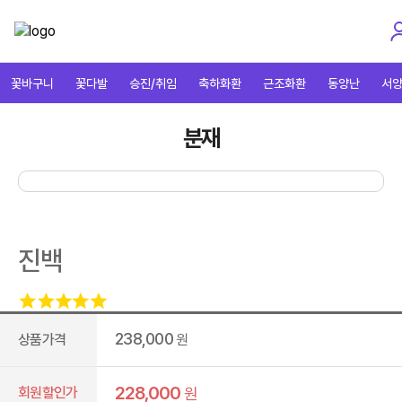
꽃바구니
꽃다발
승진/취임
축하화환
근조화환
동양난
서
분재
진백
238,000
상품가격
원
228,000
회원할인가
원